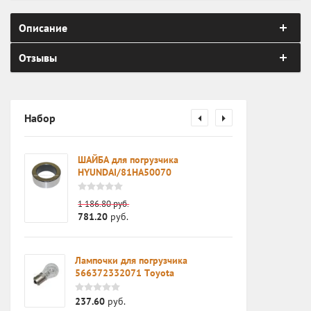
Описание
Отзывы
Набор
0AA /
ШАЙБА для погрузчика
 в
HYUNDAI/81HA50070
1 186.80
руб.
781.20
руб.
Лампочки для погрузчика
чика
566372332071 Toyota
237.60
руб.