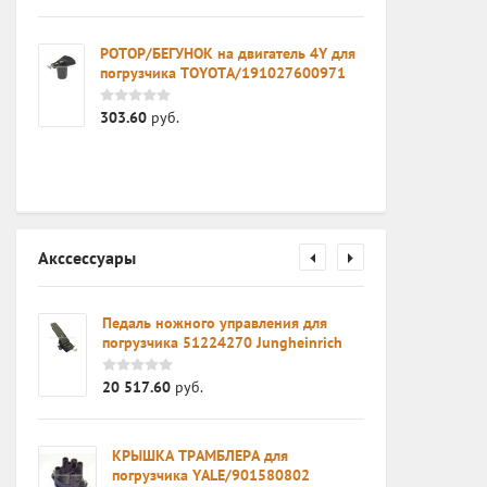
РОТОР/БЕГУНОК на двигатель 4Y для
погрузчика TOYOTA/191027600971
303.60
руб.
Акссессуары
Педаль ножного управления для
671
погрузчика 51224270 Jungheinrich
20 517.60
руб.
52
КРЫШКА ТРАМБЛЕРА для
CH
погрузчика YALE/901580802