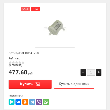
SALE
NEW
Артикул:
3EB0541290
Рейтинг:
(0 голосов)
477.60
руб.
Купить
Купить в один клик
поделиться