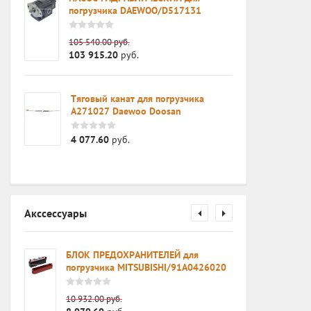
D92E)
погрузчика DAEWOO/D517131
105 540.00
руб.
103 915.20
руб.
Тяговый канат для погрузчика
A271027 Daewoo Doosan
4 077.60
руб.
Акссессуары
чика
БЛОК ПРЕДОХРАНИТЕЛЕЙ для
погрузчика MITSUBISHI/91A0426020
10 932.00
руб.