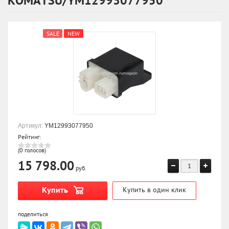
KOMATSU/YM12993077950
SALE
NEW
Артикул:
YM12993077950
Рейтинг:
(0 голосов)
15 798.00
руб.
Купить
Купить в один клик
поделиться